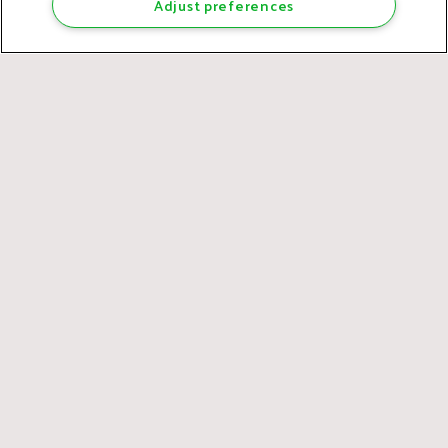
Adjust preferences
Blok D en E
Centraal in het Gasthuiskwartier ligt Blok D, met 12